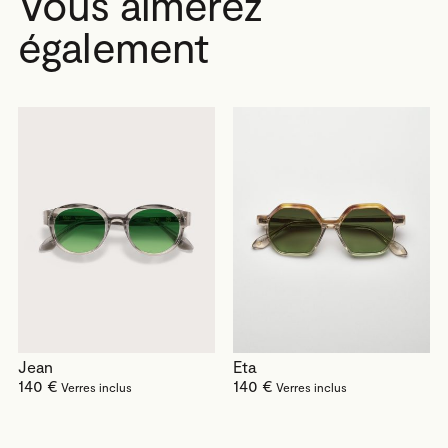
Vous aimerez
également
Jean
Eta
140 €
140 €