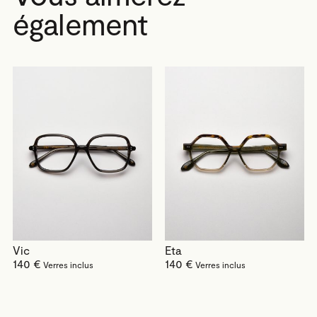
également
Vic
Eta
140 €
140 €