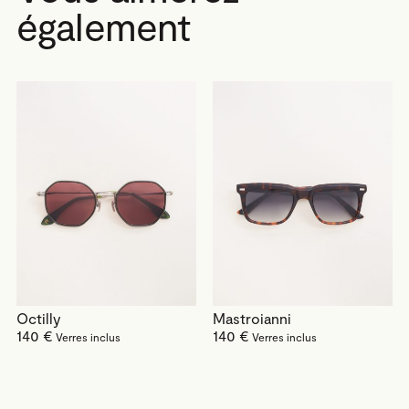
également
Octilly
Mastroianni
140 €
140 €