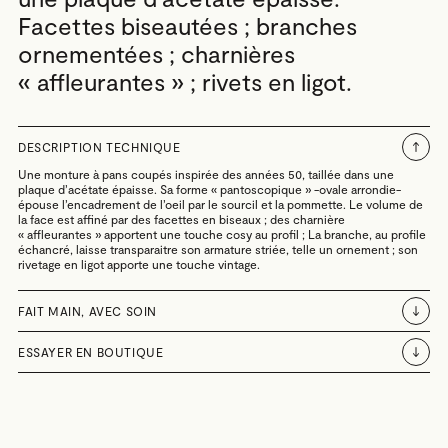
Facettes biseautées ; branches
ornementées ; charnières
« affleurantes » ; rivets en ligot.
DESCRIPTION TECHNIQUE
Une monture à pans coupés inspirée des années 50, taillée dans une
plaque d’acétate épaisse. Sa forme « pantoscopique » -ovale arrondie-
épouse l’encadrement de l’oeil par le sourcil et la pommette. Le volume de
la face est affiné par des facettes en biseaux ; des charnière
« affleurantes » apportent une touche cosy au profil ; La branche, au profile
échancré, laisse transparaitre son armature striée, telle un ornement ; son
rivetage en ligot apporte une touche vintage.
FAIT MAIN, AVEC SOIN
ESSAYER EN BOUTIQUE