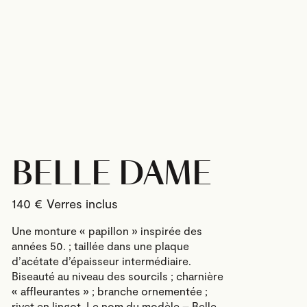
BELLE DAME
140
€
Une monture « papillon » inspirée des
années 50. ; taillée dans une plaque
d’acétate d’épaisseur intermédiaire.
Biseauté au niveau des sourcils ; charnière
« affleurantes » ; branche ornementée ;
rivet en lingot. Le nom du modèle – Belle