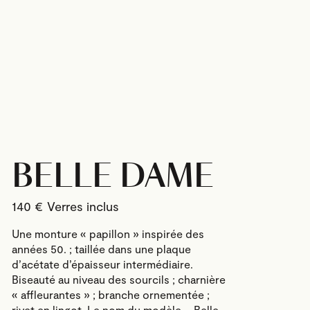
BELLE DAME
140
€
Une monture « papillon » inspirée des
années 50. ; taillée dans une plaque
d’acétate d’épaisseur intermédiaire.
Biseauté au niveau des sourcils ; charnière
« affleurantes » ; branche ornementée ;
rivet en lingot. Le nom du modèle – Belle